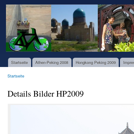
Dir
zu
www.world-
Inha
bike-
tours.com
Startseite
Athen-Peking 2008
Hongkong Peking 2009
Impre
Hauptmenü
Startseite
Sie sind hier
Details Bilder HP2009