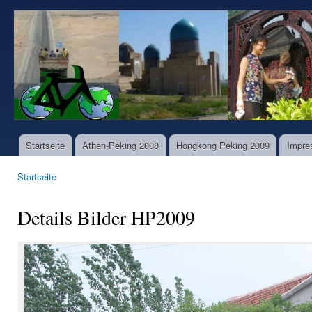
Dir
zu
www.world-
Inha
bike-
tours.com
Startseite
Athen-Peking 2008
Hongkong Peking 2009
Impre
Hauptmenü
Startseite
Sie sind hier
Details Bilder HP2009