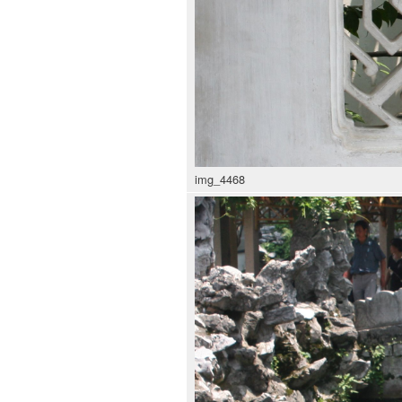
img_4468