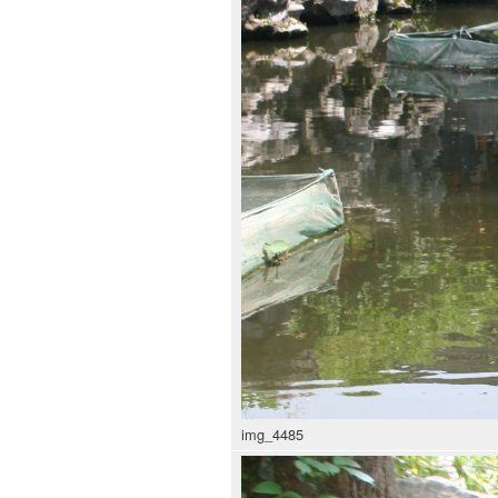
img_4485