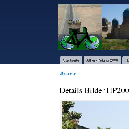
www.world-
bike-
tours.com
Startseite
Athen-Peking 2008
H
Hauptmenü
Startseite
Sie sind hier
Details Bilder HP20