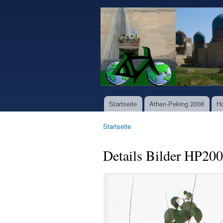
www.world-
bike-
tours.com
Startseite
Athen-Peking 2008
H
Hauptmenü
Startseite
Sie sind hier
Details Bilder HP20