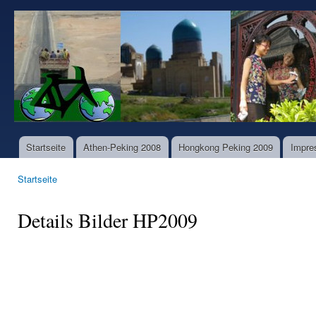
Dir
zu
www.world-
Inha
bike-
tours.com
Startseite
Athen-Peking 2008
Hongkong Peking 2009
Impre
Hauptmenü
Startseite
Sie sind hier
Details Bilder HP2009