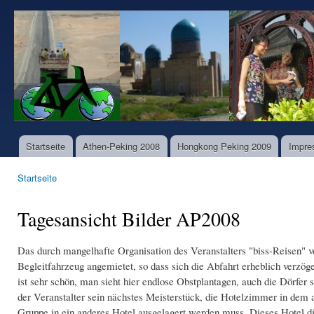
Dir
zu
www.world-
Inha
bike-
tours.com
Startseite
Athen-Peking 2008
Hongkong Peking 2009
Impre
Hauptmenü
Startseite
Sie sind hier
Tagesansicht Bilder AP2008
Das durch mangelhafte Organisation des Veranstalters "biss-Reisen" 
Begleitfahrzeug angemietet, so dass sich die Abfahrt erheblich verzöge
ist sehr schön, man sieht hier endlose Obstplantagen, auch die Dörfer 
der Veranstalter sein nächstes Meisterstück, die Hotelzimmer in dem a
Gruppe in ein anderes Hotel ausgelagert werden muss. Dieses Hotel die