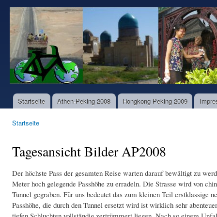
Dir
zu
www.world-
Inha
bike-
tours.com
Startseite
Athen-Peking 2008
Hongkong Peking 2009
Impre
Hauptmenü
Startseite
Sie sind hier
Tagesansicht Bilder AP2008
Der höchste Pass der gesamten Reise warten darauf bewältigt zu werd
Meter hoch gelegende Passhöhe zu erradeln. Die Strasse wird von chin
Tunnel gegraben. Für uns bedeutet das zum kleinen Teil erstklassige n
Passhöhe, die durch den Tunnel ersetzt wird ist wirklich sehr abente
tiefen Schluchten vollständig zertrümmert liegen. Nach so einem Unfa