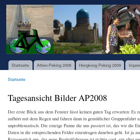
Dir
zu
www.world-
Inha
bike-
tours.com
Startseite
Athen-Peking 2008
Hongkong Peking 2009
Impre
Hauptmenü
Startseite
Sie sind hier
Tagesansicht Bilder AP2008
Der erste Blick aus dem Fenster lässt keinen guten Tag erwarten: Es r
aufhört mit dem Regen und fahren dann in gemütlicher Gruppenfahrt an 
unproblematisch. Die einzige Panne die uns passiert ist, das wir die E
Daten in die entsprechenden Felder einzutragen daneben geht. Ist ja au
Reisegepäck um, das neue Begleitfahrzeug ist richtig cool, ein alter r