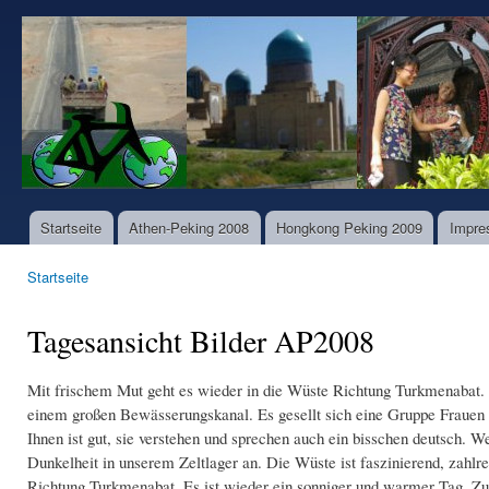
Dir
zu
www.world-
Inha
bike-
tours.com
Startseite
Athen-Peking 2008
Hongkong Peking 2009
Impre
Hauptmenü
Startseite
Sie sind hier
Tagesansicht Bilder AP2008
Mit frischem Mut geht es wieder in die Wüste Richtung Turkmenabat. E
einem großen Bewässerungskanal. Es gesellt sich eine Gruppe Frauen 
Ihnen ist gut, sie verstehen und sprechen auch ein bisschen deutsch.
Dunkelheit in unserem Zeltlager an. Die Wüste ist faszinierend, zahlr
Richtung Turkmenabat. Es ist wieder ein sonniger und warmer Tag. Zu 