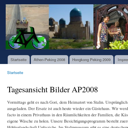
Dir
zu
www.world-
Inha
bike-
tours.com
Startseite
Athen-Peking 2008
Hongkong Peking 2009
Impre
Hauptmenü
Startseite
Sie sind hier
Tagesansicht Bilder AP2008
Vormittags geht es nach Gori, dem Heimatort von Stalin. Ursprünglic
ausgeladen. Der Ersatz ist auch heute wieder ein Gästehaus. Wir werd
facto in einem Privathaus in den Räumlichkeiten der Familien, die 
eigene Wäsche zu holen. Unsere Besichtigungsprogramm besteht zuer
Höhlenlandschaft Uplisziche. Im Stalinmuseum gibt es eine deutschsp