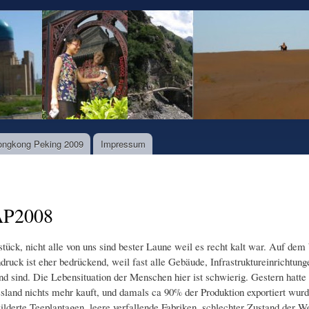
Direkt
zum
Inhalt
ongkong Peking 2009
Impressum
 AP2008
stück, nicht alle von uns sind bester Laune weil es recht kalt war. Auf de
ruck ist eher bedrückend, weil fast alle Gebäude, Infrastruktureinrichtung
d sind. Die Lebensituation der Menschen hier ist schwierig. Gestern hatte u
land nichts mehr kauft, und damals ca 90% der Produktion exportiert wur
ilderte Teeplantagen, leere verfallende Fabriken, schlechter Zustand der W