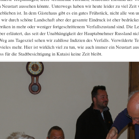
 Neustart aussehen könnte. Unterwegs haben wir heute leider zu viel Zeit ve
eblieben ist. In dem Gästehaus gibt es ein gutes Frühstück, nicht alle von u
wir durch schöne Landschaft aber der gesamte Eindruck ist eher bedrücken
abriken in mehr oder weniger fortgeschrittenem Verfallszustand sind. Die Le
ber erläutert, das seit der Unabhängigkeit der Hauptabnehmer Russland ni
eg ans Tagesziel sehen wir zahllose Indizien des Verfalls. Verwilderte Tee
ieles mehr. Hier ist wirklich viel zu tun, wie auch immer ein Neustart a
ass für die Stadtbesichtigung in Kutaisi keine Zeit bleibt.