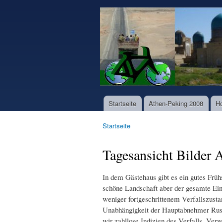
www.world-
bike-
tours.com
Startseite
Athen-Peking 2008
H
Hauptmenü
Startseite
Sie sind hier
Tagesansicht Bilder
In dem Gästehaus gibt es ein gutes Früh
schöne Landschaft aber der gesamte Eind
weniger fortgeschrittenem Verfallszustan
Unabhängigkeit der Hauptabnehmer Russ
wir zahllose Indizien des Verfalls. Verw