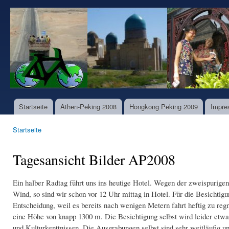
Dir
zu
www.world-
Inha
bike-
tours.com
Startseite
Athen-Peking 2008
Hongkong Peking 2009
Impre
Hauptmenü
Startseite
Sie sind hier
Tagesansicht Bilder AP2008
Ein halber Radtag führt uns ins heutige Hotel. Wegen der zweispurige
Wind, so sind wir schon vor 12 Uhr mittag in Hotel. Für die Besichti
Entscheidung, weil es bereits nach wenigen Metern fahrt heftig zu re
eine Höhe von knapp 1300 m. Die Besichtigung selbst wird leider etwa
und Kulturkenttnissen. Die Ausgrabungen selbst sind sehr weitläufig un