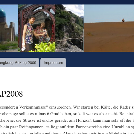
Direkt
zum
Inhalt
ongkong Peking 2009
Impressum
 AP2008
besonderen Vorkommnisse" einzuordnen. Wir starten bei Kälte, die Räder sin
vorhersage sollte es minus 6 Grad haben, so kalt war es aber nicht. Bei st
hebene, die Strasse ist endlos gerade, am Horizont kann man sehr oft die 
 ein paar Reifenpannen, es liegt auf dem Pannenstreifen eine Unzahl an s
rklich bis sie zerfallen gefahren. Abends kehren wir in ein Motel ein, in 