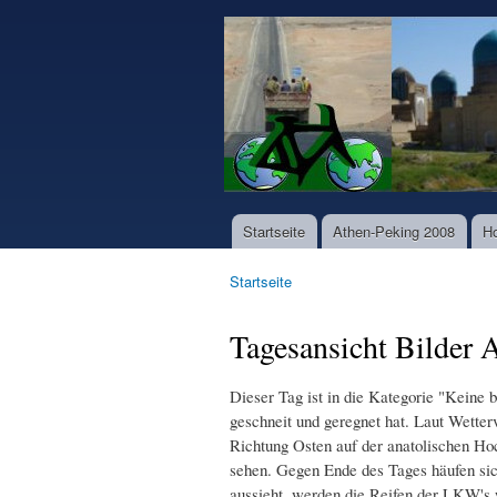
www.world-
bike-
tours.com
Startseite
Athen-Peking 2008
H
Hauptmenü
Startseite
Sie sind hier
Tagesansicht Bilder
Dieser Tag ist in die Kategorie "Keine 
geschneit und geregnet hat. Laut Wetter
Richtung Osten auf der anatolischen Hoc
sehen. Gegen Ende des Tages häufen sich
aussieht, werden die Reifen der LKW's wi