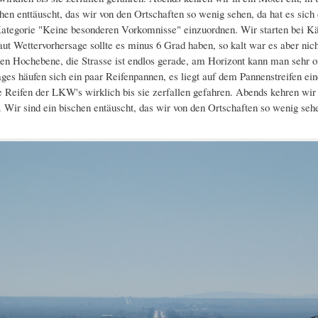
hen enttäuscht, das wir von den Ortschaften so wenig sehen, da hat es sich
Kategorie "Keine besonderen Vorkomnisse" einzuordnen. Wir starten bei Kält
aut Wettervorhersage sollte es minus 6 Grad haben, so kalt war es aber ni
hen Hochebene, die Strasse ist endlos gerade, am Horizont kann man sehr of
es häufen sich ein paar Reifenpannen, es liegt auf dem Pannenstreifen ei
e Reifen der LKW's wirklich bis sie zerfallen gefahren. Abends kehren wir i
 Wir sind ein bischen entäuscht, das wir von den Ortschaften so wenig sehen