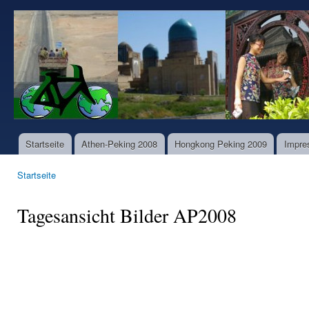
Dir
zu
www.world-
Inha
bike-
tours.com
Startseite
Athen-Peking 2008
Hongkong Peking 2009
Impre
Hauptmenü
Startseite
Sie sind hier
Tagesansicht Bilder AP2008