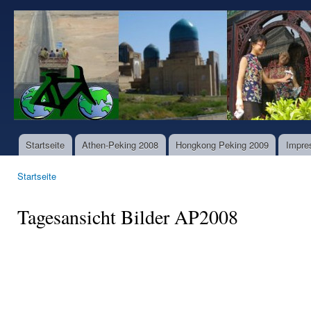
Dir
zu
www.world-
Inha
bike-
tours.com
Startseite
Athen-Peking 2008
Hongkong Peking 2009
Impre
Hauptmenü
Startseite
Sie sind hier
Tagesansicht Bilder AP2008