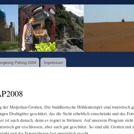
Direkt
zum
Inhalt
ongkong Peking 2009
Impressum
 AP2008
der Maijishan-Grotten. Die buddhistische Höhlentempel sind touristisch gu
igen Drahtgitter geschützt, das die Sicht erheblich einschränkt und das Fo
ter ist auch danach, denn es regnet in Strömen. Auf unserem Program steht
istisch gut erschlossen, aber auch gut geschützt. So sind alle Grotten mit
hränkt und das Fotografieren fast unmöglich macht.