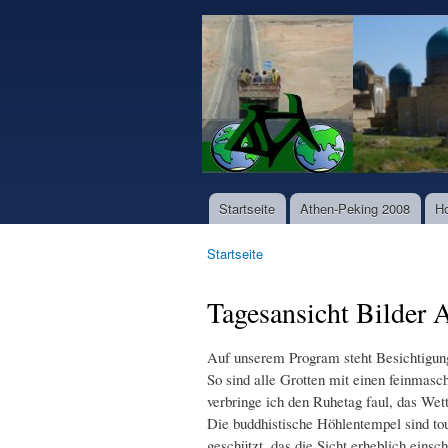
www.world-
bike-
tours.com
Startseite
Athen-Peking 2008
H
Hauptmenü
Startseite
Sie sind hier
Tagesansicht Bilder
Auf unserem Program steht Besichtigung 
So sind alle Grotten mit einen feinmasch
verbringe ich den Ruhetag faul, das Wet
Die buddhistische Höhlentempel sind tour
geschützt, das die Sicht erheblich einsc