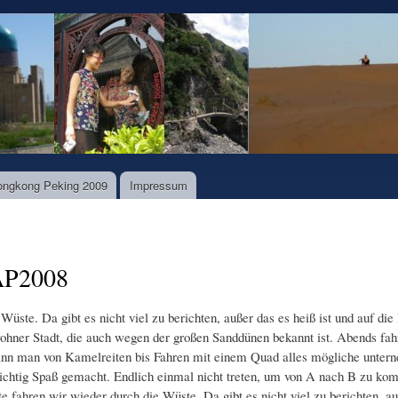
Direkt
zum
Inhalt
ongkong Peking 2009
Impressum
 AP2008
üste. Da gibt es nicht viel zu berichten, außer das es heiß ist und auf di
ohner Stadt, die auch wegen der großen Sanddünen bekannt ist. Abends fa
r kann man von Kamelreiten bis Fahren mit einem Quad alles mögliche unter
 richtig Spaß gemacht. Endlich einmal nicht treten, um von A nach B zu k
 fahren wir wieder durch die Wüste. Da gibt es nicht viel zu berichten, au