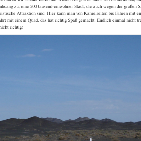
unhuang zu, eine 200 tausend-einwohner Stadt, die auch wegen der großen S
ristische Attraktion sind. Hier kann man von Kamelreiten bis Fahren mit 
Fahrt mit einem Quad, das hat richtig Spaß gemacht. Endlich einmal nicht 
cht richtig)