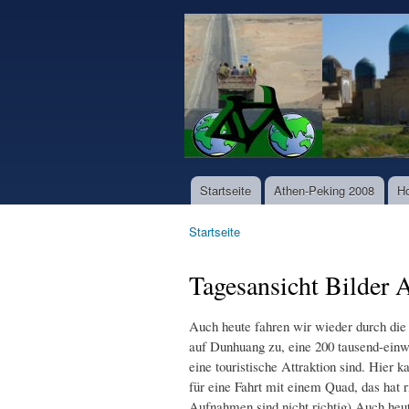
www.world-
bike-
tours.com
Startseite
Athen-Peking 2008
H
Hauptmenü
Startseite
Sie sind hier
Tagesansicht Bilder
Auch heute fahren wir wieder durch die W
auf Dunhuang zu, eine 200 tausend-einw
eine touristische Attraktion sind. Hie
für eine Fahrt mit einem Quad, das hat
Aufnahmen sind nicht richtig) Auch heute