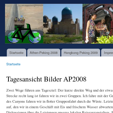
Dir
zu
www.world-
Inha
bike-
tours.com
Startseite
Athen-Peking 2008
Hongkong Peking 2009
Impre
Hauptmenü
Startseite
Sie sind hier
Tagesansicht Bilder AP2008
Zwei Wege führen ans Tagesziel: Der kurze direkte Weg und der etwas
Strecke recht lang ist fahren wir in zwei Gruppen. Ich fahre mit der 
des Canyons fahren wir in flotter Gruppenfahrt durch die Wüste. Le
auf, den wir in einem Geschäft mit Eis und frischem Wasser abwarten.
Diskussionen über die Leistungen unseres lokalen Reiseveranstalters.