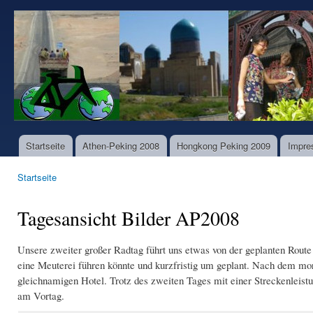
Dir
zu
www.world-
Inha
bike-
tours.com
Startseite
Athen-Peking 2008
Hongkong Peking 2009
Impre
Hauptmenü
Startseite
Sie sind hier
Tagesansicht Bilder AP2008
Unsere zweiter großer Radtag führt uns etwas von der geplanten Route a
eine Meuterei führen könnte und kurzfristig um geplant. Nach dem mo
gleichnamigen Hotel. Trotz des zweiten Tages mit einer Streckenleist
am Vortag.