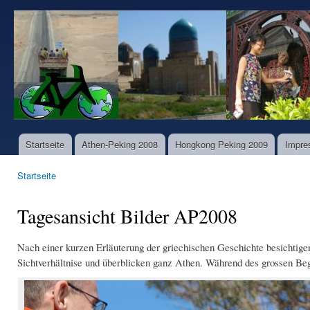
Dir
zu
www.world-
Inha
bike-
tours.com
Startseite
Athen-Peking 2008
Hongkong Peking 2009
Impre
Hauptmenü
Startseite
Sie sind hier
Tagesansicht Bilder AP2008
Nach einer kurzen Erläuterung der griechischen Geschichte besichtigen
Sichtverhältnise und überblicken ganz Athen. Während des grossen Be